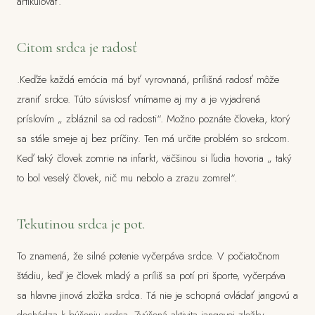
artikulovať.
Citom srdca je radosť
.Keďže každá emócia má byť vyrovnaná, prílišná radosť môže
zraniť srdce. Túto súvislosť vnímame aj my a je vyjadrená
príslovím „ zbláznil sa od radosti“. Možno poznáte človeka, ktorý
sa stále smeje aj bez príčiny. Ten má určite problém so srdcom.
Keď taký človek zomrie na infarkt, väčšinou si ľudia hovoria „ taký
to bol veselý človek, nič mu nebolo a zrazu zomrel“.
Tekutinou srdca je pot.
To znamená, že silné potenie vyčerpáva srdce. V počiatočnom
štádiu, keď je človek mladý a príliš sa potí pri športe, vyčerpáva
sa hlavne jinová zložka srdca. Tá nie je schopná ovládať jangovú a