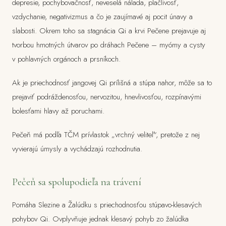
depresie, pochybovačnosť, neveselá nálada, plačlivosť,
vzdychanie, negativizmus a čo je zaujímavé aj pocit únavy a
slabosti. Okrem toho sa stagnácia Qi a krvi Pečene prejavuje aj
tvorbou hmotných útvarov po dráhach Pečene – myómy a cysty
v pohlavných orgánoch a prsníkoch.
Ak je priechodnosť jangovej Qi prílišná a stúpa nahor, môže sa to
prejaviť podráždenosťou, nervozitou, hnevlivosťou, rozpínavými
bolesťami hlavy až poruchami.
Pečeň má podľa TČM prívlastok „vrchný veliteľ“, pretože z nej
vyvierajú úmysly a vychádzajú rozhodnutia.
Pečeň sa spolupodieľa na trávení
Pomáha Slezine a Žalúdku s priechodnosťou stúpavo-klesavých
pohybov Qi. Ovplyvňuje jednak klesavý pohyb zo žalúdka