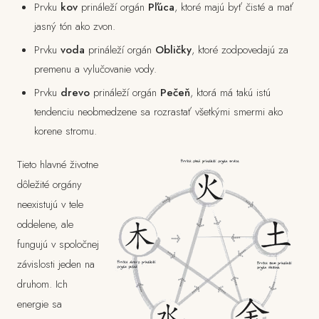
Prvku
kov
prináleží orgán
Pľúca
, ktoré majú byť čisté a mať
jasný tón ako zvon.
Prvku
voda
prináleží orgán
Obličky
, ktoré zodpovedajú za
premenu a vylučovanie vody.
Prvku
drevo
prináleží orgán
Pečeň
, ktorá má takú istú
tendenciu neobmedzene sa rozrastať všetkými smermi ako
korene stromu.
Tieto hlavné životne
dôležité orgány
neexistujú v tele
oddelene, ale
fungujú v spoločnej
závislosti jeden na
druhom. Ich
energie sa