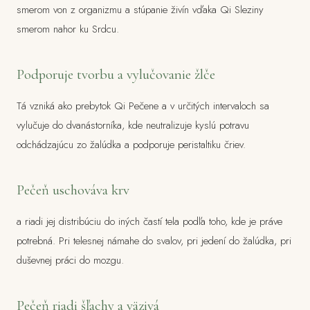
smerom von z organizmu a stúpanie živín vďaka Qi Sleziny
smerom nahor ku Srdcu.
Podporuje tvorbu a vylučovanie žlče
Tá vzniká ako prebytok Qi Pečene a v určitých intervaloch sa
vylučuje do dvanástorníka, kde neutralizuje kyslú potravu
odchádzajúcu zo žalúdka a podporuje peristaltiku čriev.
Pečeň uschováva krv
a riadi jej distribúciu do iných častí tela podľa toho, kde je práve
potrebná. Pri telesnej námahe do svalov, pri jedení do žalúdka, pri
duševnej práci do mozgu.
Pečeň riadi šľachy a väzivá