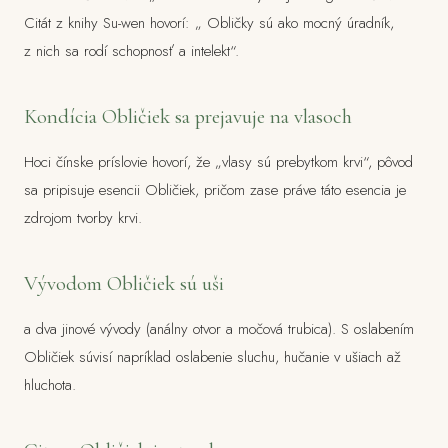
Citát z knihy Su-wen hovorí: „ Obličky sú ako mocný úradník,
z nich sa rodí schopnosť a intelekt“.
Kondícia Obličiek sa prejavuje na vlasoch
Hoci čínske príslovie hovorí, že „vlasy sú prebytkom krvi“, pôvod
sa pripisuje esencii Obličiek, pričom zase práve táto esencia je
zdrojom tvorby krvi.
Vývodom Obličiek sú uši
a dva jinové vývody (análny otvor a močová trubica). S oslabením
Obličiek súvisí napríklad oslabenie sluchu, hučanie v ušiach až
hluchota.