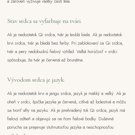
a zároveň vyživuje všetky časti tela.
Stav srdca sa vyfarbuje na tvári.
Ak je nedostatok Qi srdca, tvár je lesklá biela. Ak je nedostatok
krvi srdca, tvár je bledá bez farby. Pri zablokovaní sa Qi srdca,
tvár a pery nadobudnú fialový vzhľad. Veľká horúčosť v srdci
spôsobuje, že tvár je červená až brunátna.
Vývodom srdca je jazyk.
Ak je nedostatok krvi a jangu srdca, jazyk je mäkký a veľký. Ak je
oheň v srdci, špička jazyka je červená, citlivá až bolestivá a môžu
sa tvoriť afty na jazyku. Ak je prehradený tok Qi srdca, jazyk má
fialový odtieň a objavujú sa na ňom fialové bodky. Duševná
porucha sa prejavuje stuhnutosťou jazyka a neschopnosťou