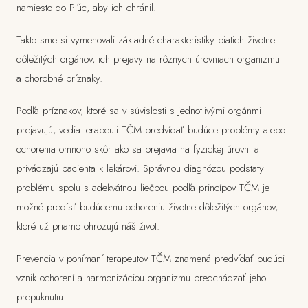
namiesto do Pľúc, aby ich chránil.
Takto sme si vymenovali základné charakteristiky piatich životne
dôležitých orgánov, ich prejavy na rôznych úrovniach organizmu
a chorobné príznaky.
Podľa príznakov, ktoré sa v súvislosti s jednotlivými orgánmi
prejavujú, vedia terapeuti TČM predvídať budúce problémy alebo
ochorenia omnoho skôr ako sa prejavia na fyzickej úrovni a
privádzajú pacienta k lekárovi. Správnou diagnózou podstaty
problému spolu s adekvátnou liečbou podľa princípov TČM je
možné predísť budúcemu ochoreniu životne dôležitých orgánov,
ktoré už priamo ohrozujú náš život.
Prevencia v ponímaní terapeutov TČM znamená predvídať budúci
vznik ochorení a harmonizáciou organizmu predchádzať jeho
prepuknutiu.