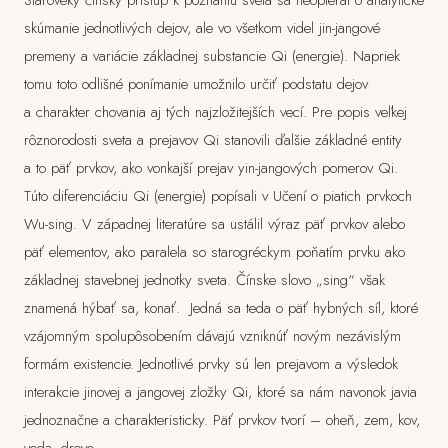
Staroveký čínsky prístup k poznaniu sveta sa neopieral o analytické
skúmanie jednotlivých dejov, ale vo všetkom videl jin-jangové
premeny a variácie základnej substancie Qi (energie). Napriek
tomu toto odlišné ponímanie umožnilo určiť podstatu dejov
a charakter chovania aj tých najzložitejších vecí. Pre popis veľkej
rôznorodosti sveta a prejavov Qi stanovili ďalšie základné entity
a to päť prvkov, ako vonkajší prejav yin-jangových pomerov Qi.
Túto diferenciáciu Qi (energie) popísali v Učení o piatich prvkoch
Wu-sing. V západnej literatúre sa ustálil výraz päť prvkov alebo
päť elementov, ako paralela so starogréckym poňatím prvku ako
základnej stavebnej jednotky sveta. Čínske slovo „sing“ však
znamená hýbať sa, konať. Jedná sa teda o päť hybných síl, ktoré
vzájomným spolupôsobením dávajú vzniknúť novým nezávislým
formám existencie. Jednotlivé prvky sú len prejavom a výsledok
interakcie jinovej a jangovej zložky Qi, ktoré sa nám navonok javia
jednoznačne a charakteristicky. Päť prvkov tvorí – oheň, zem, kov,