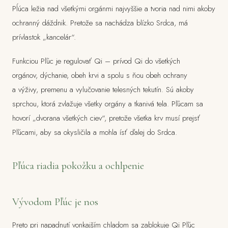
Pĺúca ležia nad všetkými orgánmi najvyššie a tvoria nad nimi akoby
ochranný dáždnik. Pretože sa nachádza blízko Srdca, má
prívlastok „kancelár“.
Funkciou Pľúc je regulovať Qi – prívod Qi do všetkých
orgánov, dýchanie, obeh krvi a spolu s ňou obeh ochrany
a výživy, premenu a vylučovanie telesných tekutín. Sú akoby
sprchou, ktorá zvlažuje všetky orgány a tkanivá tela. Pľúcam sa
hovorí „dvorana všetkých ciev“, pretože všetka krv musí prejsť
Pľúcami, aby sa okysličila a mohla ísť ďalej do Srdca.
Pľúca riadia pokožku a ochlpenie
Vývodom Pľúc je nos
Preto pri napadnutí vonkajším chladom sa zablokuje Qi Pľúc