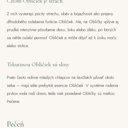
Citom Obličiek je strach.
Z nich vyvierajú pocity strachu, obáv a bojazlivosti ako prejavy
dlhodobého oslabenia funkcie Obličiek. Ale, na Obličky vplýva aj
prudké intenzívne pôsobenie desu, šoku alebo úľaku, pri ktorých
sa náhle oslabí pevnosť Obličiek a môže dôjsť až k úniku moču
alebo stolice.
Tekutinou Obličiek sú sliny
Preto často vidíme mladých chlapcov na lavičkách pľuvať okolo
seba – majú ešte prebytok esencie Obličiek. V systéme rodenia
prvkov voda rodí drevo, teda inak povedané Obličky sú matkou
Pečene.
Pečeň