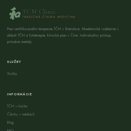
TCM Clinic
TRADIČNÁ ČÍNSKA MEDICÍNA
Prax certifikovaného terapeuta TČM v Bratislave. Akademické vzdelanie v
oblasti TČM a fytoterapie, klinická prax v Číne. Individuálny prístup,
prírodné metódy.
SLUŽBY
Služby
INFORMÁCIE
TČM v kocke
Články v médiách
Blog
FAQ