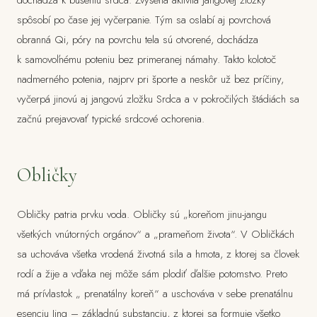
dochádza k búšeniu srdca. Zvýšená aktivita jangovej zložky
spôsobí po čase jej vyčerpanie. Tým sa oslabí aj povrchová
obranná Qi, póry na povrchu tela sú otvorené, dochádza
k samovoľnému poteniu bez primeranej námahy. Takto kolotoč
nadmerného potenia, najprv pri športe a neskôr už bez príčiny,
vyčerpá jinovú aj jangovú zložku Srdca a v pokročilých štádiách sa
začnú prejavovať typické srdcové ochorenia.
Obličky
Obličky patria prvku voda. Obličky sú „koreňom jinu-jangu
všetkých vnútorných orgánov“ a „prameňom života“. V Obličkách
sa uchováva všetka vrodená životná sila a hmota, z ktorej sa človek
rodí a žije a vďaka nej môže sám plodiť ďalšie potomstvo. Preto
má prívlastok „ prenatálny koreň“ a uschováva v sebe prenatálnu
esenciu Jing – základnú substanciu, z ktorej sa formuje všetko