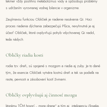
takmer vždy postihnú metabolizmus vody a spôsobujú problémy
s udržaním vyrovnanej vodnej bilancie v organizme.
Zaujímavou funkciou Obličiek je riadenie nasávania Qi. Hoci
proces riadenia dýchania zabezpečujú Pľúca, nevyhnutná je aj
účasť Obličiek, ktoré ovplyvňujú pohyb vdychovanej Qi nadol,
teda nádych.
Obličky riadia kosti
rodia tzv. dreň, sú spojené s mozgom a riadia aj zuby. Je to dané
tým, že esencia Obličiek vytvára kostnú dreň a tak sa podieľa na
raste, pevnosti a zásobovaní kostí živinami.
Obličky ovplyvňujú aj činnosť mozgu
ktorému TČM hovorí „ more drene“ a tým aj inteligenciu človeka.