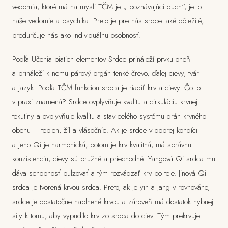
vedomia, ktoré má na mysli TČM je „ poznávajúci duch“, je to
naše vedomie a psychika. Preto je pre nás srdce také dôležité,
predurčuje nás ako individuálnu osobnosť.
Podľa Učenia piatich elementov Srdce prináleží prvku oheň
a prináleží k nemu párový orgán tenké črevo, ďalej cievy, tvár
a jazyk. Podľa TČM funkciou srdca je riadiť krv a cievy. Čo to
v praxi znamená? Srdce ovplyvňuje kvalitu a cirkuláciu krvnej
tekutiny a ovplyvňuje kvalitu a stav celého systému dráh krvného
obehu – tepien, žíl a vlásočníc. Ak je srdce v dobrej kondícii
a jeho Qi je harmonická, potom je krv kvalitná, má správnu
konzistenciu, cievy sú pružné a priechodné. Yangová Qi srdca mu
dáva schopnosť pulzovať a tým rozvádzať krv po tele. Jinová Qi
srdca je tvorená krvou srdca. Preto, ak je yin a jang v rovnováhe,
srdce je dostatočne naplnené krvou a zároveň má dostatok hybnej
sily k tomu, aby vypudilo krv zo srdca do ciev. Tým prekrvuje