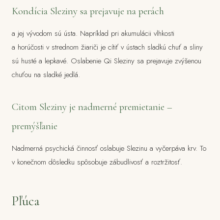
Kondícia Sleziny sa prejavuje na perách
a jej vývodom sú ústa. Napríklad pri akumulácii vlhkosti
a horúčosti v strednom žiariči je cítiť v ústach sladkú chuť a sliny
sú husté a lepkavé. Oslabenie Qi Sleziny sa prejavuje zvýšenou
chuťou na sladké jedlá.
Citom Sleziny je nadmerné premietanie –
premýšľanie
Nadmerná psychická činnosť oslabuje Slezinu a vyčerpáva krv. To
v konečnom dôsledku spôsobuje zábudlivosť a roztržitosť.
Pľúca