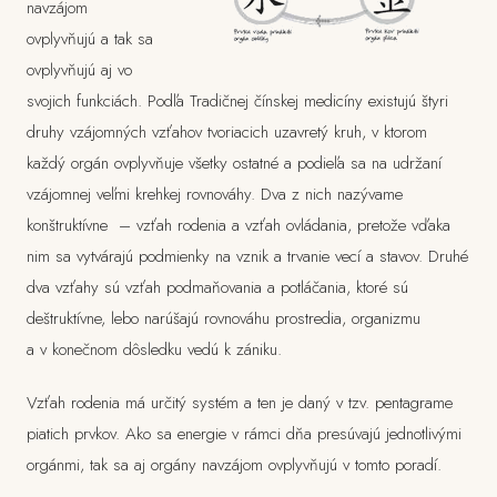
navzájom
ovplyvňujú a tak sa
ovplyvňujú aj vo
svojich funkciách. Podľa Tradičnej čínskej medicíny existujú štyri
druhy vzájomných vzťahov tvoriacich uzavretý kruh, v ktorom
každý orgán ovplyvňuje všetky ostatné a podieľa sa na udržaní
vzájomnej veľmi krehkej rovnováhy. Dva z nich nazývame
konštruktívne – vzťah rodenia a vzťah ovládania, pretože vďaka
nim sa vytvárajú podmienky na vznik a trvanie vecí a stavov. Druhé
dva vzťahy sú vzťah podmaňovania a potláčania, ktoré sú
deštruktívne, lebo narúšajú rovnováhu prostredia, organizmu
a v konečnom dôsledku vedú k zániku.
Vzťah rodenia má určitý systém a ten je daný v tzv. pentagrame
piatich prvkov. Ako sa energie v rámci dňa presúvajú jednotlivými
orgánmi, tak sa aj orgány navzájom ovplyvňujú v tomto poradí.