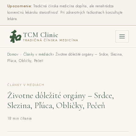
Upozornenie:
Tradičná čínska medicína dopĺňa, ale nenahrádza
konvenčnú lekársku starostlivosť. Pri zdravotných ťažkostiach konzultujte
lekára.
TCM Clinic
TRADIČNÁ ČÍNSKA MEDICÍNA
Domov
›
Články v médiách
›
Životne dôležité orgány – Srdce, Slezina,
Pľúca, Obličky, Pečeň
ČLÁNKY V MÉDIÁCH
Životne dôležité orgány – Srdce,
Slezina, Pľúca, Obličky, Pečeň
18 min čítania