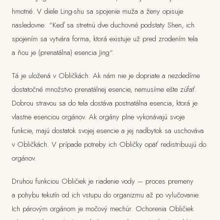
hmotné. V diele Ling-shu sa spojenie muža a ženy opisuje
nasledovne: “Keď sa stretnú dve duchovné podstaty Shen, ich
spojením sa vytvára forma, ktorá existuje už pred zrodením tela
a ňou je (prenatálna) esencia Jing“.
Tá je uložená v Obličkách. Ak nám nie je dopriate a nezdedíme
dostatočné množstvo prenatálnej esencie, nemusíme ešte zúfať.
Dobrou stravou sa do tela dostáva postnatálna esencia, ktorá je
vlastne esenciou orgánov. Ak orgány plne vykonávajú svoje
funkcie, majú dostatok svojej esencie a jej nadbytok sa uschováva
v Obličkách. V prípade potreby ich Obličky opäť redistribuujú do
orgánov.
Druhou funkciou Obličiek je riadenie vody – proces premeny
a pohybu tekutín od ich vstupu do organizmu až po vylučovanie.
Ich párovým orgánom je močový mechúr. Ochorenia Obličiek