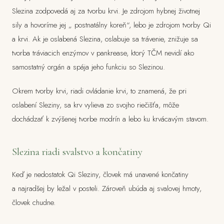
Slezina zodpovedá aj za tvorbu krvi. Je zdrojom hybnej životnej
sily a hovoríme jej „ postnatálny koreň“, lebo je zdrojom tvorby Qi
a krvi. Ak je oslabená Slezina, oslabuje sa trávenie, znižuje sa
tvorba tráviacich enzýmov v pankrease, ktorý TČM nevidí ako
samostatný orgán a spája jeho funkciu so Slezinou.
Okrem tvorby krvi, riadi ovládanie krvi, to znamená, že pri
oslabení Sleziny, sa krv vylieva zo svojho riečišťa, môže
dochádzať k zvýšenej tvorbe modrín a lebo ku krvácavým stavom.
Slezina riadi svalstvo a končatiny
Keď je nedostatok Qi Sleziny, človek má unavené končatiny
a najradšej by ležal v posteli. Zároveň ubúda aj svalovej hmoty,
človek chudne.