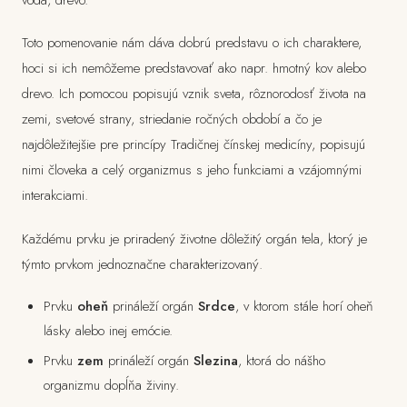
voda, drevo.
Toto pomenovanie nám dáva dobrú predstavu o ich charaktere,
hoci si ich nemôžeme predstavovať ako napr. hmotný kov alebo
drevo. Ich pomocou popisujú vznik sveta, rôznorodosť života na
zemi, svetové strany, striedanie ročných období a čo je
najdôležitejšie pre princípy Tradičnej čínskej medicíny, popisujú
nimi človeka a celý organizmus s jeho funkciami a vzájomnými
interakciami.
Každému prvku je priradený životne dôležitý orgán tela, ktorý je
týmto prvkom jednoznačne charakterizovaný.
Prvku
oheň
prináleží orgán
Srdce
, v ktorom stále horí oheň
lásky alebo inej emócie.
Prvku
zem
prináleží orgán
Slezina
, ktorá do nášho
organizmu dopĺňa živiny.