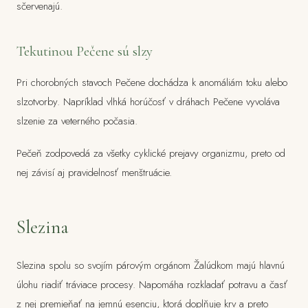
sčervenajú.
Tekutinou Pečene sú slzy
Pri chorobných stavoch Pečene dochádza k anomáliám toku alebo
slzotvorby. Napríklad vlhká horúčosť v dráhach Pečene vyvoláva
slzenie za veterného počasia.
Pečeň zodpovedá za všetky cyklické prejavy organizmu, preto od
nej závisí aj pravidelnosť menštruácie.
Slezina
Slezina spolu so svojím párovým orgánom Žalúdkom majú hlavnú
úlohu riadiť tráviace procesy. Napomáha rozkladať potravu a časť
z nej premieňať na jemnú esenciu, ktorá doplňuje krv a preto