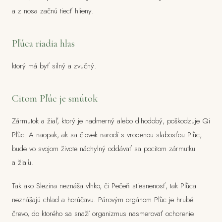
a z nosa začnú tiecť hlieny.
Pľúca riadia hlas
ktorý má byť silný a zvučný.
Citom Pľúc je smútok
Zármutok a žiaľ, ktorý je nadmerný alebo dlhodobý, poškodzuje Qi
Pľúc. A naopak, ak sa človek narodí s vrodenou slabosťou Pľúc,
bude vo svojom živote náchylný oddávať sa pocitom zármutku
a žiaľu.
Tak ako Slezina neznáša vlhko, či Pečeň stiesnenosť, tak Pľúca
neznášajú chlad a horúčavu. Párovým orgánom Pľúc je hrubé
črevo, do ktorého sa snaží organizmus nasmerovať ochorenie