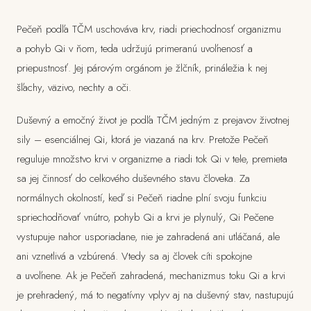
Pečeň podľa TČM uschováva krv, riadi priechodnosť organizmu
a pohyb Qi v ňom, teda udržujú primeranú uvoľnenosť a
priepustnosť. Jej párovým orgánom je žlčník, prináležia k nej
šľachy, väzivo, nechty a oči.
Duševný a emočný život je podľa TČM jedným z prejavov životnej
sily – esenciálnej Qi, ktorá je viazaná na krv. Pretože Pečeň
reguluje množstvo krvi v organizme a riadi tok Qi v tele, premieta
sa jej činnosť do celkového duševného stavu človeka. Za
normálnych okolností, keď si Pečeň riadne plní svoju funkciu
spriechodňovať vnútro, pohyb Qi a krvi je plynulý, Qi Pečene
vystupuje nahor usporiadane, nie je zahradená ani utláčaná, ale
ani vznetlivá a vzbúrená. Vtedy sa aj človek cíti spokojne
a uvoľnene. Ak je Pečeň zahradená, mechanizmus toku Qi a krvi
je prehradený, má to negatívny vplyv aj na duševný stav, nastupujú