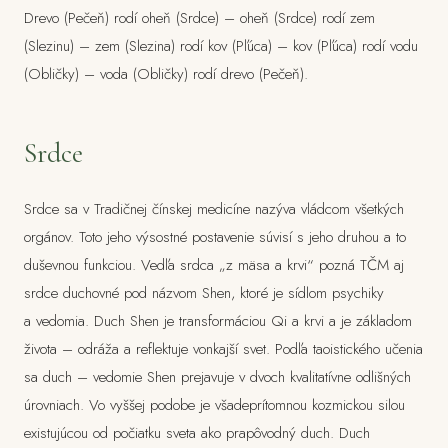
Drevo (Pečeň) rodí oheň (Srdce) – oheň (Srdce) rodí zem
(Slezinu) – zem (Slezina) rodí kov (Pľúca) – kov (Pľúca) rodí vodu
(Obličky) – voda (Obličky) rodí drevo (Pečeň).
Srdce
Srdce sa v Tradičnej čínskej medicíne nazýva vládcom všetkých
orgánov. Toto jeho výsostné postavenie súvisí s jeho druhou a to
duševnou funkciou. Vedľa srdca „z mäsa a krvi“ pozná TČM aj
srdce duchovné pod názvom Shen, ktoré je sídlom psychiky
a vedomia. Duch Shen je transformáciou Qi a krvi a je základom
života – odráža a reflektuje vonkajší svet. Podľa taoistického učenia
sa duch – vedomie Shen prejavuje v dvoch kvalitatívne odlišných
úrovniach. Vo vyššej podobe je všadeprítomnou kozmickou silou
existujúcou od počiatku sveta ako prapôvodný duch. Duch