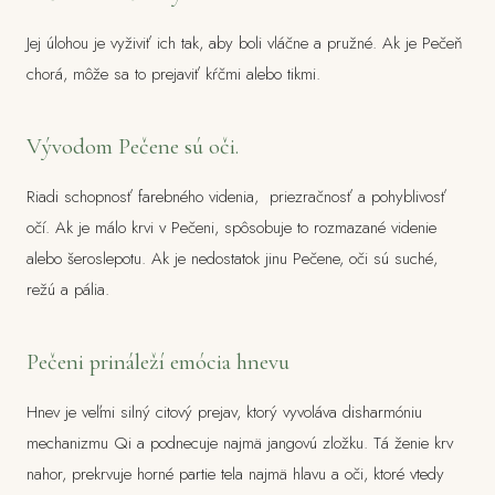
Jej úlohou je vyživiť ich tak, aby boli vláčne a pružné. Ak je Pečeň
chorá, môže sa to prejaviť kŕčmi alebo tikmi.
Vývodom Pečene sú oči.
Riadi schopnosť farebného videnia, priezračnosť a pohyblivosť
očí. Ak je málo krvi v Pečeni, spôsobuje to rozmazané videnie
alebo šeroslepotu. Ak je nedostatok jinu Pečene, oči sú suché,
režú a pália.
Pečeni prináleží emócia hnevu
Hnev je veľmi silný citový prejav, ktorý vyvoláva disharmóniu
mechanizmu Qi a podnecuje najmä jangovú zložku. Tá ženie krv
nahor, prekrvuje horné partie tela najmä hlavu a oči, ktoré vtedy