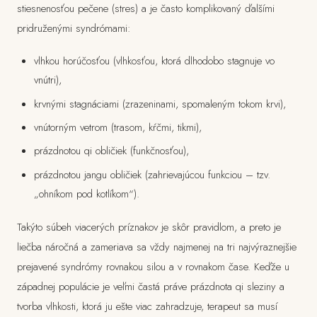
stiesnenosťou pečene (stres) a je často komplikovaný ďalšími
pridruženými syndrómami:
vlhkou horúčosťou (vlhkosťou, ktorá dlhodobo stagnuje vo
vnútri),
krvnými stagnáciami (zrazeninami, spomaleným tokom krvi),
vnútorným vetrom (trasom, kŕčmi, tikmi),
prázdnotou qi obličiek (funkčnosťou),
prázdnotou jangu obličiek (zahrievajúcou funkciou – tzv.
„ohníkom pod kotlíkom“).
Takýto súbeh viacerých príznakov je skôr pravidlom, a preto je
liečba náročná a zameriava sa vždy najmenej na tri najvýraznejšie
prejavené syndrómy rovnakou silou a v rovnakom čase. Keďže u
západnej populácie je veľmi častá práve prázdnota qi sleziny a
tvorba vlhkosti, ktorá ju ešte viac zahradzuje, terapeut sa musí