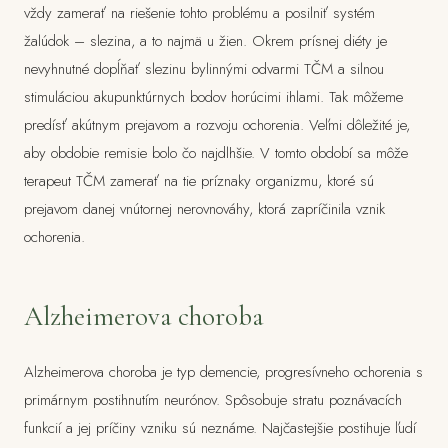
vždy zamerať na riešenie tohto problému a posilniť systém
žalúdok – slezina, a to najmä u žien. Okrem prísnej diéty je
nevyhnutné dopĺňať slezinu bylinnými odvarmi TČM a silnou
stimuláciou akupunktúrnych bodov horúcimi ihlami. Tak môžeme
predísť akútnym prejavom a rozvoju ochorenia. Veľmi dôležité je,
aby obdobie remisie bolo čo najdlhšie. V tomto období sa môže
terapeut TČM zamerať na tie príznaky organizmu, ktoré sú
prejavom danej vnútornej nerovnováhy, ktorá zapríčinila vznik
ochorenia.
Alzheimerova choroba
Alzheimerova choroba je typ demencie, progresívneho ochorenia s
primárnym postihnutím neurónov. Spôsobuje stratu poznávacích
funkcií a jej príčiny vzniku sú neznáme. Najčastejšie postihuje ľudí