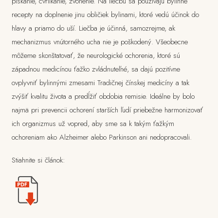
pískanie, cvrlikanie, zvonenie. Na liečbu sa používajú bylinné
recepty na doplnenie jinu obličiek bylinami, ktoré vedú účinok do
hlavy a priamo do uší. Liečba je účinná, samozrejme, ak
mechanizmus vnútorného ucha nie je poškodený. Všeobecne
môžeme skonštatovať, že neurologické ochorenia, ktoré sú
západnou medicínou ťažko zvládnuteľné, sa dajú pozitívne
ovplyvniť bylinnými zmesami Tradičnej čínskej medicíny a tak
zvýšiť kvalitu života a predĺžiť obdobia remisie. Ideálne by bolo
najmä pri prevencii ochorení starších ľudí priebežne harmonizovať
ich organizmus už vopred, aby sme sa k takým ťažkým
ochoreniam ako Alzheimer alebo Parkinson ani nedopracovali.
Stiahnite si článok: