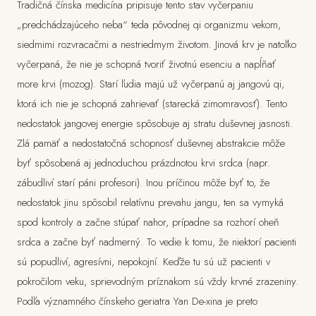
Tradičná čínska medicína pripisuje tento stav vyčerpaniu
„predchádzajúceho neba“ teda pôvodnej qi organizmu vekom,
siedmimi rozvracačmi a nestriedmym životom. Jinová krv je natoľko
vyčerpaná, že nie je schopná tvoriť životnú esenciu a napĺňať
more krvi (mozog). Starí ľudia majú už vyčerpanú aj jangovú qi,
ktorá ich nie je schopná zahrievať (starecká zimomravosť). Tento
nedostatok jangovej energie spôsobuje aj stratu duševnej jasnosti.
Zlá pamäť a nedostatočná schopnosť duševnej abstrakcie môže
byť spôsobená aj jednoduchou prázdnotou krvi srdca (napr.
zábudliví starí páni profesori). Inou príčinou môže byť to, že
nedostatok jinu spôsobil relatívnu prevahu jangu, ten sa vymyká
spod kontroly a začne stúpať nahor, prípadne sa rozhorí oheň
srdca a začne byť nadmerný. To vedie k tomu, že niektorí pacienti
sú popudliví, agresívni, nepokojní. Keďže tu sú už pacienti v
pokročilom veku, sprievodným príznakom sú vždy krvné zrazeniny.
Podľa významného čínskeho geriatra Yan De-xina je preto