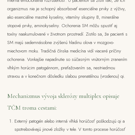
mierna emocionálna rozrušenosť. U pacientov sa zistil fakt, že ich
organizmus nie je schopný absorbovať esenciálne prvky z výživy,
ako esenciálne mastné kyseliny, vitamíny skupiny B, minerálne
stopové prvky, aminokyseliny. Ochorenia SM môžu spustiť aj
toxíny naakumulované v životnom prostredí. Zistilo sa, že pacienti s
SM majú sedemnásobne zvýšenú hladinu olova v mozgovo-
miechovom moku. Tradičná čínska medicína vidí viaceré príčiny
ochorenia. Vonkajšie napadnutie so súčasným vnútorným zranením
vlhkým horúcim patogénnom, preťažovaním sa, nestriedmou
stravou a v konečnom dôsledku slabou prenatálnou (vrodenou) qi.
Mechanizmus vývoja sklerózy multiplex opisuje
TČM troma cestami:
Externý patogén alebo interná vlhká horúčosť poškodzujú qi a
spotrebovávajú jinové zložky v tele. V tomto procese horúčosť