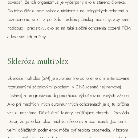
povedať, že ich organizmus je vyčerpaný ako u starého človeka.
Do tohto článku som vybrala niektoré z neurologických ochorení a
rozoberieme si ich z pohľadu Tradičnej čínskej medicíny, aby sme
nadobudli predstavu, ako sa na také zložité ochorenia pozerá TČM
a kde vidí ich príčiny.
Skleróza multiplex
Skleróza multiplex (SM) je autoimunitné ochorenie charakterizované
roztrúsenými zápalovými plochami v CNS (centrálnej nervovej
sústave) a progresívnou degeneráciou výbežkov nervových vlákien.
Ako pri mnohých iných autoimunitných ochoreniach je aj tu príčina
vzniku neznáma. Dôležité sú faktory spúšťajúce chorobu. Prevláda
názor, že je to komplex mnohých faktorov a podmienok. Jednou z
veľmi dôležitých podmienok môže byť teplota prostredia, v ktorom