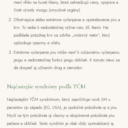
mení vlhko na husté hlieny, ktoré zahradzujú cievy, spojnice a
čisté vývody mozgu (zmyslové orgány).
Dlhotrvajúce alebo extrémne vyčerpanie a spotrebovanie jinu a
krvi. To vedie k nedostatočnej výžive ciev, žíl, tkanív. Na
podklade prázdnej krvi sa zdvíha „vnútorný vietor“, ktorý
spôsobuje spazmy a sťahy.
Extrémne vyčerpanie jinu môže viesť k súčasnému vyčerpaniu
jangu a nedostatočnej funkcii jangu obličiek. K tomuto stavu sa
dá dospieť aj užívaním drog a steroidov.
Najčastejšie syndrómy podľa TČM
Najčastejším TČM syndrómom, ktorý zapríčiňuje vznik SM u
pacientov zp západu (EÚ, USA), je spoločná prázdnota qi a jinu.
Myslí sa tým prázdnota qi sleziny a obojstranná prázdnota jinu
pečene a obličiek. Tento syndróm je však vždy sprevádzaný aj