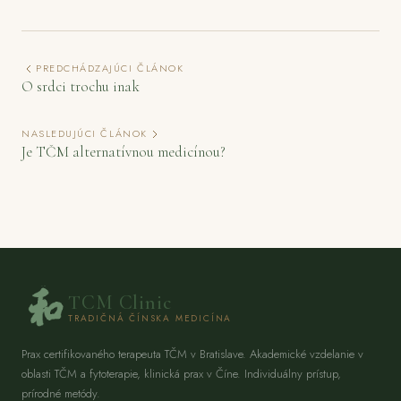
PREDCHÁDZAJÚCI ČLÁNOK
O srdci trochu inak
NASLEDUJÚCI ČLÁNOK
Je TČM alternatívnou medicínou?
TCM Clinic
TRADIČNÁ ČÍNSKA MEDICÍNA
Prax certifikovaného terapeuta TČM v Bratislave. Akademické vzdelanie v
oblasti TČM a fytoterapie, klinická prax v Číne. Individuálny prístup,
prírodné metódy.