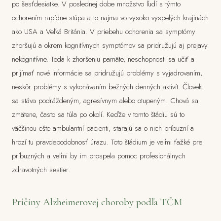
po šesťdesiatke. V poslednej dobe množstvo ľudí s týmto
ochorením rapídne stúpa a to najmä vo vysoko vyspelých krajinách
ako USA a Veľká Británia. V priebehu ochorenia sa symptómy
zhoršujú a okrem kognitívnych symptómov sa pridružujú aj prejavy
nekognitívne. Teda k zhoršeniu pamäte, neschopnosti sa učiť a
prijímať nové informácie sa pridružujú problémy s vyjadrovaním,
neskôr problémy s vykonávaním bežných denných aktivít. Človek
sa stáva podráždeným, agresívnym alebo otupeným. Chová sa
zmätene, často sa túla po okolí. Keďže v tomto štádiu sú to
väčšinou ešte ambulantní pacienti, starajú sa o nich príbuzní a
hrozí tu pravdepodobnosť úrazu. Toto štádium je veľmi ťažké pre
príbuzných a veľmi by im prospela pomoc profesionálnych
zdravotných sestier.
Príčiny Alzheimerovej choroby podľa TČM