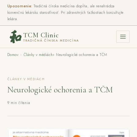
Upozornenie:
Tradičná čínska medicína dopĺňa, ale nenahrádza
konvenčnú lekársku starostlivosť. Pri zdravotných ťažkostiach konzultujte
lekára.
TCM Clinic
TRADIČNÁ ČÍNSKA MEDICÍNA
Domov
›
Články v médiách
›
Neurologické ochorenia a TČM
ČLÁNKY V MÉDIÁCH
Neurologické ochorenia a TČM
9 min čítania