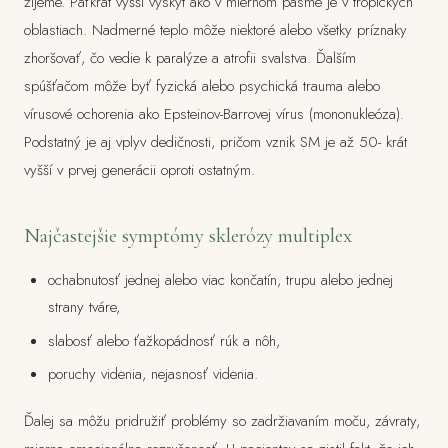
žijeme. Päťkrát vyšší výskyt ako v miernom pásme je v tropických
oblastiach. Nadmerné teplo môže niektoré alebo všetky príznaky
zhoršovať, čo vedie k paralýze a atrofii svalstva. Ďalším
spúšťačom môže byť fyzická alebo psychická trauma alebo
vírusové ochorenia ako Epsteinov-Barrovej vírus (mononukleóza).
Podstatný je aj vplyv dedičnosti, pričom vznik SM je až 50- krát
vyšší v prvej generácii oproti ostatným.
Najčastejšie symptómy sklerózy multiplex
ochabnutosť jednej alebo viac končatín, trupu alebo jednej
strany tváre,
slabosť alebo ťažkopádnosť rúk a nôh,
poruchy videnia, nejasnosť videnia.
Ďalej sa môžu pridružiť problémy so zadržiavaním moču, závraty,