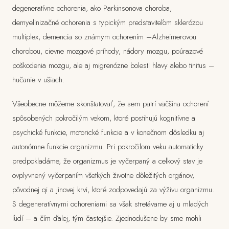
degeneratívne ochorenia, ako Parkinsonova choroba,
demyelinizačné ochorenia s typickým predstaviteľom sklerózou
multiplex, demencia so známym ochorením –Alzheimerovou
chorobou, cievne mozgové príhody, nádory mozgu, poúrazové
poškodenia mozgu, ale aj migrenózne bolesti hlavy alebo tinitus –
hučanie v ušiach.
Všeobecne môžeme skonštatovať, že sem patrí väčšina ochorení
spôsobených pokročilým vekom, ktoré postihujú kognitívne a
psychické funkcie, motorické funkcie a v konečnom dôsledku aj
autonómne funkcie organizmu. Pri pokročilom veku automaticky
predpokladáme, že organizmus je vyčerpaný a celkový stav je
ovplyvnený vyčerpaním všetkých životne dôležitých orgánov,
pôvodnej qi a jinovej krvi, ktoré zodpovedajú za výživu organizmu.
S degeneratívnymi ochoreniami sa však stretávame aj u mladých
ľudí – a čím ďalej, tým častejšie. Zjednodušene by sme mohli