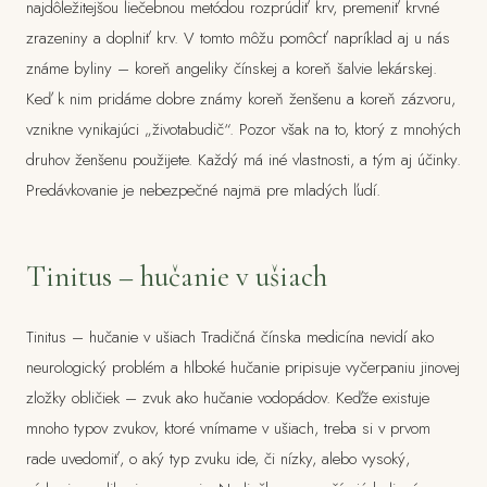
najdôležitejšou liečebnou metódou rozprúdiť krv, premeniť krvné
zrazeniny a doplniť krv. V tomto môžu pomôcť napríklad aj u nás
známe byliny – koreň angeliky čínskej a koreň šalvie lekárskej.
Keď k nim pridáme dobre známy koreň ženšenu a koreň zázvoru,
vznikne vynikajúci „životabudič“. Pozor však na to, ktorý z mnohých
druhov ženšenu použijete. Každý má iné vlastnosti, a tým aj účinky.
Predávkovanie je nebezpečné najmä pre mladých ľudí.
Tinitus – hučanie v ušiach
Tinitus – hučanie v ušiach Tradičná čínska medicína nevidí ako
neurologický problém a hlboké hučanie pripisuje vyčerpaniu jinovej
zložky obličiek – zvuk ako hučanie vodopádov. Keďže existuje
mnoho typov zvukov, ktoré vnímame v ušiach, treba si v prvom
rade uvedomiť, o aký typ zvuku ide, či nízky, alebo vysoký,