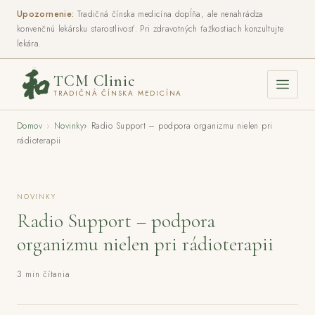
Upozornenie:
Tradičná čínska medicína dopĺňa, ale nenahrádza
konvenčnú lekársku starostlivosť. Pri zdravotných ťažkostiach konzultujte
lekára.
TCM Clinic
TRADIČNÁ ČÍNSKA MEDICÍNA
Domov
›
Novinky
›
Radio Support – podpora organizmu nielen pri
rádioterapii
NOVINKY
Radio Support – podpora
organizmu nielen pri rádioterapii
3 min čítania