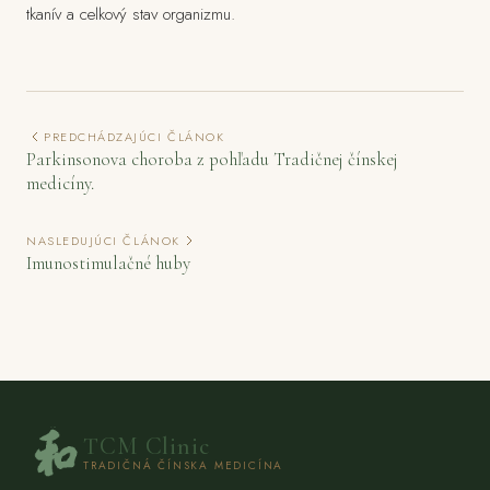
tkanív a celkový stav organizmu.
PREDCHÁDZAJÚCI ČLÁNOK
Parkinsonova choroba z pohľadu Tradičnej čínskej
medicíny.
NASLEDUJÚCI ČLÁNOK
Imunostimulačné huby
TCM Clinic
TRADIČNÁ ČÍNSKA MEDICÍNA