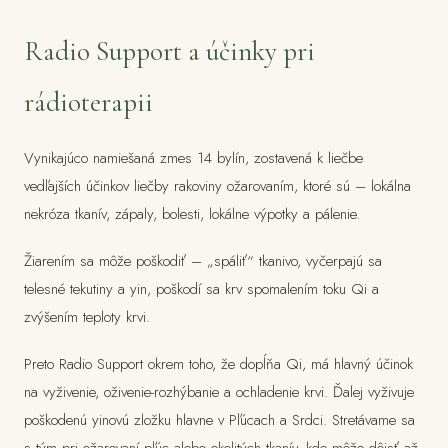
Radio Support a účinky pri
rádioterapii
Vynikajúco namiešaná zmes 14 bylín, zostavená k liečbe
vedľajších účinkov liečby rakoviny ožarovaním, ktoré sú – lokálna
nekróza tkanív, zápaly, bolesti, lokálne výpotky a pálenie.
Žiarením sa môže poškodiť – „spáliť“ tkanivo, vyčerpajú sa
telesné tekutiny a yin, poškodí sa krv spomalením toku Qi a
zvýšením teploty krvi.
Preto Radio Support okrem toho, že dopĺňa Qi, má hlavný účinok
na vyživenie, oživenie-rozhýbanie a ochladenie krvi. Ďalej vyživuje
poškodenú yinovú zložku hlavne v Pľúcach a Srdci. Stretávame sa