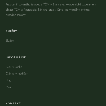
Prax certifikovaného terapeuta TČM v Bratislave. Akademické vzdelanie v
oblasti TČM a fytoterapie, klinická prax v Číne. Individuálny prístup,
prírodné metódy.
SLUŽBY
Služby
INFORMÁCIE
TČM v kocke
Články v médiách
Blog
FAQ
KONTAKT