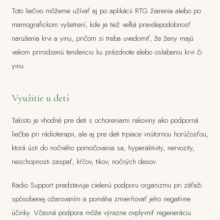
Toto liečivo môžeme užívať aj po aplikácii RTG žiarenia alebo po
mamografickom vyšetrení, kde je tiež veľká pravdepodobnosť
narušenia krvi a yinu, pričom si treba uvedomiť, že ženy majú
vekom prirodzenú tendenciu ku prázdnote alebo oslabeniu krvi či
yinu.
Využitie u detí
Takisto je vhodné pre deti s ochoreniami rakoviny ako podporná
liečba pri rádioterapii, ale aj pre deti trpiace vnútornou horúčosťou,
ktorá ústi do nočného pomočovania sa, hyperaktivity, nervozity,
neschopnosti zaspať, kŕčov, tikov, nočných desov.
Radio Support predstavuje cielenú podporu organizmu pri záťaži
spôsobenej ožarovaním a pomáha zmierňovať jeho negatívne
účinky. Včasná podpora môže výrazne ovplyvniť regeneráciu