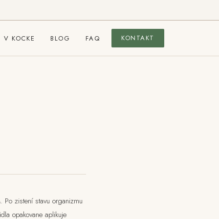
KONTAKT
 V KOCKE
BLOG
FAQ
. Po zistení stavu organizmu
idla opakovane aplikuje