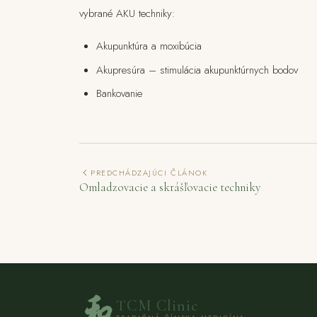
vybrané AKU techniky:
Akupunktúra a moxibúcia
Akupresúra – stimulácia akupunktúrnych bodov
Bankovanie
PREDCHÁDZAJÚCI ČLÁNOK
Omladzovacie a skrášľovacie techniky
TCM Clinic