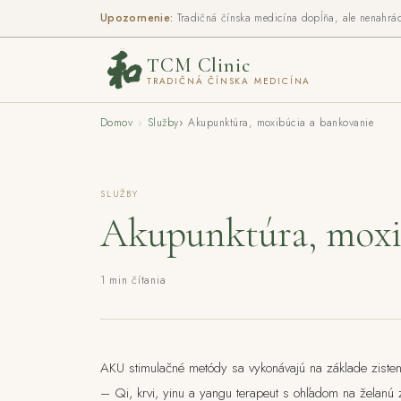
Upozornenie:
Tradičná čínska medicína dopĺňa, ale nenahrádza
TCM Clinic
TRADIČNÁ ČÍNSKA MEDICÍNA
Domov
›
Služby
›
Akupunktúra, moxibúcia a bankovanie
SLUŽBY
Akupunktúra, moxi
1 min čítania
AKU stimulačné metódy sa vykonávajú na základe zistenia
– Qi, krvi, yinu a yangu terapeut s ohľadom na želanú 