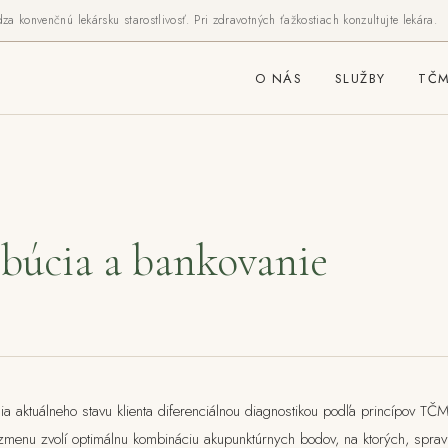
 konvenčnú lekársku starostlivosť. Pri zdravotných ťažkostiach konzultujte lekára.
O NÁS
SLUŽBY
TČM
búcia a bankovanie
 aktuálneho stavu klienta diferenciálnou diagnostikou podľa princípov TČM
zmenu zvolí optimálnu kombináciu akupunktúrnych bodov, na ktorých, sprav